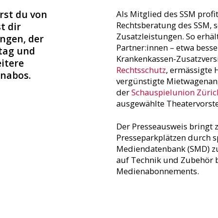
erst du von
Als Mitglied des SSM profi
Rechtsberatung des SSM, s
t dir
Zusatzleistungen. So erhä
ngen, der
Partner:innen – etwa bess
ltag und
Krankenkassen-Zusatzvers
eitere
Rechtsschutz
, ermässigte
enabos.
vergünstigte Mietwagenan
der
Schauspielunion Züric
ausgewählte Theatervorst
Der Presseausweis bringt z
Presseparkplätzen durch sp
Mediendatenbank (SMD) z
auf Technik und Zubehör b
Medienabonnements.