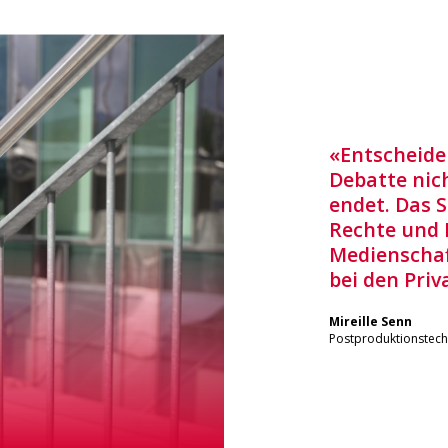
«Entscheide
Debatte nic
endet. Das 
Rechte und 
Medienschaf
bei den Priv
Mireille Senn
Postproduktionstech