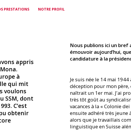
S PRESTATIONS
NOTRE PROFIL
POLITIQUE
CARTE DE PRESSE
NOTRE ÉQUIPE
ÉGALITÉ &
POUR LES
CONTACT
Nous publions ici un bref
Une voix pour faire
Reconnaissance
Des spécialistes pour vous
DIVERSITÉ
FREELANCES
Où que vous soyez, le SSM
émouvoir aujourd’hui, que 
entendre vos intérêts
professionnelle dans le
épauler
est à vos côtés
Promouvoir l’égalité, vivre la
Prévoyance vieillesse et
candidature à la présidenc
monde entier
avons appris
diversité
assurance perte de gain en
cas de maladie
a Mona.
urope à
Je suis née le 14 mai 1944 
lle qui mit
déception pour mon père, 
us voulons
naîtrait un 1er mai. J'ai 
FORMATION
du SSM, dont
très tôt goût au syndicalis
CONTINUE
993. C’est
vacances à la « Colonie dei 
Soutien au développement
pu obtenir
ensuite adhéré très jeune à
professionnel
alors que je travaillais c
core
linguistique en Suisse alé