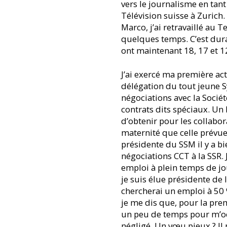
vers le journalisme en tant
Télévision suisse à Zurich
Marco, j’ai retravaillé au 
quelques temps. C’est dura
ont maintenant 18, 17 et 1
J’ai exercé ma première ac
délégation du tout jeune S
négociations avec la Sociét
contrats dits spéciaux. Un 
d’obtenir pour les collabo
maternité que celle prévue p
présidente du SSM il y a bien
négociations CCT à la SSR
emploi à plein temps de jo
je suis élue présidente de 
chercherai un emploi à 50 %
je me dis que, pour la pre
un peu de temps pour m’o
négligé. Un vœu pieux ? Il 