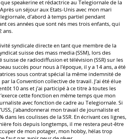
 que speakerine et rédactrice au Telegiornale de la
. Après un séjour aux Etats-Unis avec mon mari
Telegiornale, d’abord à temps partiel pendant
nt ces années que sont nés mes trois enfants, qui
2 ans.
tivité syndicale directe en tant que membre de la
yndicat suisse des mass media (SSM), lors des
é suisse de radiodiffusion et télévision (SSR) sur les
beau succès pour nous à l’époque, il y a 14 ans, a été
ratrices sous contrat spécial la même indemnité de
ar la Convention collective de travail. J’ai été élue
tôt 10 ans et j’ai participé à ce titre à toutes les
. J’exerce cette fonction en même temps que mon
urnaliste avec fonction de cadre au Telegiornale. Si
l’USS, j’abandonnerai mon travail de journaliste et
 dans les coulisses de la SSR. En écrivant ces lignes,
mière fois depuis longtemps, il me restera peut-être
ccuper de mon potager, mon hobby, hélas trop
ne faut pas avoir peur de rêver.