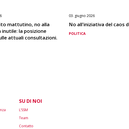
6
03. giugno 2026
pito mattutino, no alla
No all'iniziativa del caos 
inutile: la posizione
POLITICA
lle attuali consultazioni.
SU DI NOI
enza
L’SSM
Team
Contatto