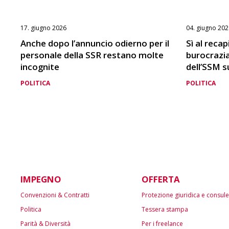
17. giugno 2026
04. giugno 202
Anche dopo l’annuncio odierno per il
Sì al reca
personale della SSR restano molte
burocrazia 
incognite
dell’SSM su
POLITICA
POLITICA
IMPEGNO
OFFERTA
Convenzioni & Contratti
Protezione giuridica e consul
Politica
Tessera stampa
Parità & Diversità
Per i freelance