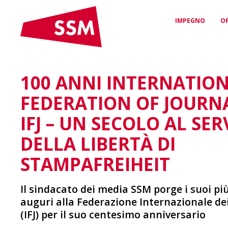
IMPEGNO
O
100 ANNI INTERNATIO
CONVENZIONI &
PROTEZIONE
L’SSM
CONTRATTI
GIURIDICA E
Chi siamo e quali sono i
FEDERATION OF JOURN
nostri valori
Contratti di lavoro per
CONSULENZA
Sicurezza & Equità
Sostegno qualificato in
IFJ – UN SECOLO AL SER
questioni di diritto del
lavoro
DELLA LIBERTÀ DI
LA NOSTRA RETE
STAMPAFREIHEIT
La tua connessione con il
mondo dei media
AGEVOLAZIONI
Sconti e vantaggi esclusivi
Il sindacato dei media SSM porge i suoi più
per i membri SSM
auguri alla Federazione Internazionale dei
(IFJ) per il suo centesimo anniversario