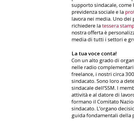
supporto sindacale, come 
previdenza sociale e la
pro
lavora nei media. Uno dei pu
richiedere la
tessera stam
nostra offerta è personalizz
media di tutti i settori e 
La tua voce conta!
Con un alto grado di organ
nelle radio complementari e 
freelance, i nostri circa 3
sindacato. Sono loro a dete
sindacale dell’SSM. I membr
attività e al datore di lavo
formano il Comitato Nazion
sindacato. L’organo decisio
guida fondamentali della p