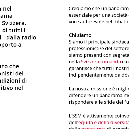
a nel
Crediamo che un panorama m
essenziale per una società
orama
voce autorevole nel dibatti
 Svizzera.
di tutti i
Chi siamo
 - dalla radio
Siamo il principale sindaca
pporto a
professionisti/e del settore
siamo presenti con segreta
nella
Svizzera romanda
e n
ato che
garantisce che tutti i nost
onisti dei
indipendentemente da dove
dizioni di
tivo nel
La nostra missione è miglio
difendere un panorama medi
rispondere alle sfide del f
L’SSM è attivamente coinvo
dell’
equità e della diversit
della
nostra rete
di organiz