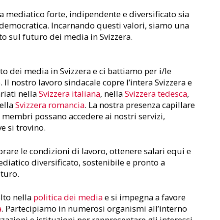
ediatico forte, indipendente e diversificato sia
 democratica. Incarnando questi valori, siamo una
to sul futuro dei media in Svizzera.
to dei media in Svizzera e ci battiamo per i/le
. Il nostro lavoro sindacale copre l’intera Svizzera e
riati nella
Svizzera italiana
, nella
Svizzera tedesca
,
ella
Svizzera romancia
. La nostra presenza capillare
ri membri possano accedere ai nostri servizi,
 si trovino.
rare le condizioni di lavoro, ottenere salari equi e
atico diversificato, sostenibile e pronto a
uturo.
lto nella
politica dei media
e si impegna a favore
à
. Partecipiamo in numerosi organismi all’interno
zazioni e istituzioni per rappresentare gli interessi