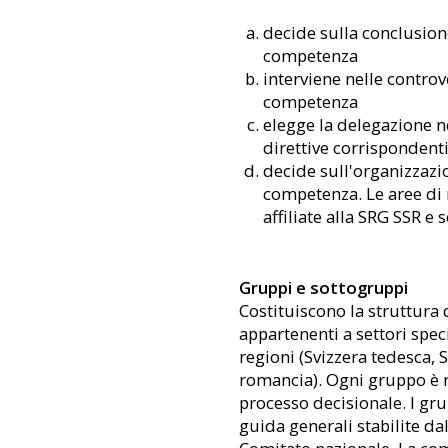
decide sulla conclusione 
competenza
interviene nelle controve
competenza
elegge la delegazione n
direttive corrispondent
decide sull'organizzazi
competenza. Le aree di 
affiliate alla SRG SSR e 
Gruppi e sottogruppi
Costituiscono la struttura
appartenenti a settori specif
regioni (Svizzera tedesca, S
romancia). Ogni gruppo è r
processo decisionale. I g
guida generali stabilite da