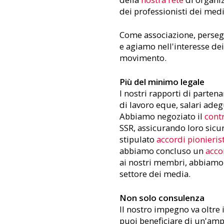
dei professionisti dei med
Come associazione, persegu
e agiamo nell'interesse dei
movimento.
Più del minimo legale
I nostri rapporti di parten
di lavoro eque, salari adegu
Abbiamo negoziato il
contr
SSR, assicurando loro sicur
stipulato
accordi pionieris
abbiamo concluso un
acco
ai nostri membri, abbiamo r
settore dei media.
Non solo consulenza
ll nostro impegno va oltre 
puoi beneficiare di un'amp