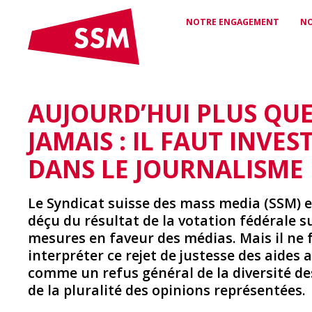
NOTRE ENGAGEMENT
NO
AUJOURD’HUI PLUS QU
CONVENTIONS ET
PROTECTION
LE SSM
CONTRATS
JURIDIQUE ET
Qui nous sommes et ce que
JAMAIS : IL FAUT INVES
nous défendons
Contrats de travail pour plus
CONSEILS
de sécurité et d’équité
Soutien de spécialistes pour
DANS LE JOURNALISME
les questions de droit du
travail
Le Syndicat suisse des mass media (SSM) e
RÉSEAU
déçu du résultat de la votation fédérale su
Votre lien avec le monde
des médias
RABAIS
mesures en faveur des médias. Mais il ne 
Rabais et avantages
interpréter ce rejet de justesse des aides
exclusifs pour les membres
du SSM
comme un refus général de la diversité de
de la pluralité des opinions représentées.