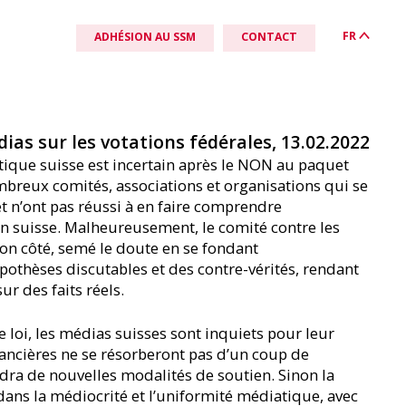
FR
ADHÉSION AU SSM
CONTACT
s sur les votations fédérales, 13.02.2022
ique suisse est incertain après le NON au paquet
ACTUALITÉS
QUICKLINKS
PRÈS DE CHEZ VOUS
breux comités, associations et organisations qui se
News
Téléchargements & liens
Deutschschweiz
t n’ont pas réussi à en faire comprendre
on suisse. Malheureusement, le comité contre les
Positions SSM
Cinq bonnes raisons d’adhérer au SSM
Romandie
on côté, semé le doute en se fondant
pothèses discutables et des contre-vérités, rendant
Agenda
Adhérer au SSM & déclaration d’adhésion
Svizzera Italiana
r des faits réels.
Svizra rumantscha
le loi, les médias suisses sont inquiets pour leur
inancières ne se résorberont pas d’un coup de
dra de nouvelles modalités de soutien. Sinon la
ans la médiocrité et l’uniformité médiatique, avec