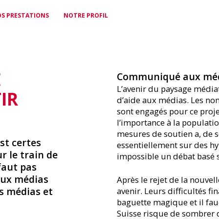
S PRESTATIONS
NOTRE PROFIL
E
POLITIQUE
CARTE DE PRESSE
NOTRE ÉQUIPE
ÉGALITÉ &
POUR LES
CONTACT
Communiqué aux média
Une voix pour faire
Reconnaissance
Des spécialistes pour vous
DIVERSITÉ
FREELANCES
Où que vous soyez, le SSM
L’avenir du paysage médiat
TIR
entendre vos intérêts
professionnelle dans le
épauler
est à vos côtés
Promouvoir l’égalité, vivre la
Prévoyance vieillesse et
d’aide aux médias. Les nom
monde entier
diversité
assurance perte de gain en
sont engagés pour ce proje
cas de maladie
l’importance à la populati
mesures de soutien a, de s
st certes
essentiellement sur des hy
r le train de
impossible un débat basé su
FORMATION
faut pas
CONTINUE
 aux médias
Après le rejet de la nouvel
Soutien au développement
s médias et
avenir. Leurs difficultés f
professionnel
baguette magique et il fau
Suisse risque de sombrer d