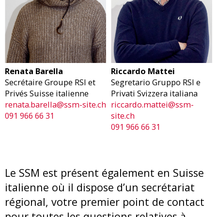
Renata Barella
Riccardo Mattei
Secrétaire Groupe RSI et
Segretario Gruppo RSI e
Privés Suisse italienne
Privati Svizzera italiana
renata.barella@ssm-site.ch
riccardo.mattei@ssm-
091 966 66 31
site.ch
091 966 66 31
Le SSM est présent également en Suisse
italienne où il dispose d’un secrétariat
régional, votre premier point de contact
pour toutes les questions relatives à