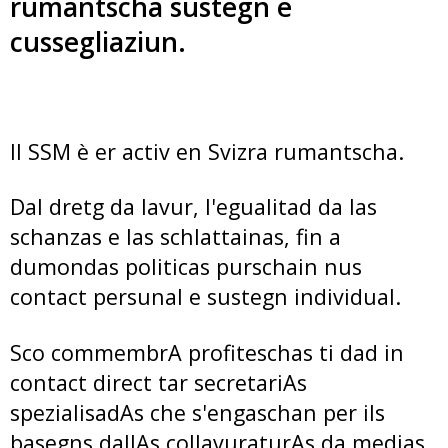
rumantscha sustegn e
cussegliaziun.
Il SSM è er activ en Svizra rumantscha.
Dal dretg da lavur, l'egualitad da las
schanzas e las schlattainas, fin a
dumondas politicas purschain nus
contact persunal e sustegn individual.
Sco commembrA profiteschas ti dad in
contact direct tar secretariAs
spezialisadAs che s'engaschan per ils
basegns dallAs collavuraturAs da medias.