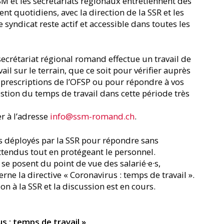
SM et les secrétariats régionaux entretiennent des
nt quotidiens, avec la direction de la SSR et les
 syndicat reste actif et accessible dans toutes les
ecrétariat régional romand effectue un travail de
ail sur le terrain, que ce soit pour vérifier auprès
 prescriptions de l’OFSP ou pour répondre à vos
stion du temps de travail dans cette période très
r à l’adresse
info@ssm-romand.ch
.
ts déployés par la SSR pour répondre sans
ttendus tout en protégeant le personnel.
e posent du point de vue des salarié·e·s,
ne la directive « Coronavirus : temps de travail ».
on à la SSR et la discussion est en cours.
s : temps de travail »