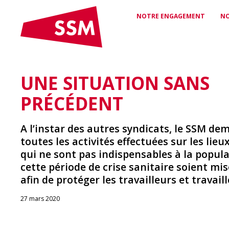
NOTRE ENGAGEMENT
NO
UNE SITUATION SANS
CONVENTIONS ET
PROTECTION
LE SSM
CONTRATS
JURIDIQUE ET
Qui nous sommes et ce que
PRÉCÉDENT
nous défendons
Contrats de travail pour plus
CONSEILS
de sécurité et d’équité
Soutien de spécialistes pour
les questions de droit du
A l’instar des autres syndicats, le SSM d
travail
toutes les activités effectuées sur les lieux
RÉSEAU
qui ne sont pas indispensables à la popul
Votre lien avec le monde
cette période de crise sanitaire soient mi
des médias
RABAIS
afin de protéger les travailleurs et travail
Rabais et avantages
exclusifs pour les membres
du SSM
27 mars 2020