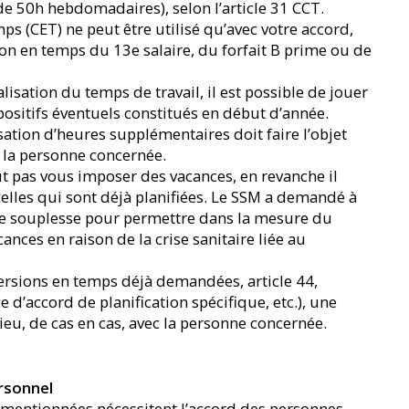
e 50h hebdomadaires), selon l’article 31 CCT.
 (CET) ne peut être utilisé qu’avec votre accord,
n en temps du 13e salaire, du forfait B prime ou de
lisation du temps de travail, il est possible de jouer
 positifs éventuels constitués en début d’année.
tion d’heures supplémentaires doit faire l’objet
 la personne concernée.
t pas vous imposer des vacances, en revanche il
celles qui sont déjà planifiées. Le SSM a demandé à
 de souplesse pour permettre dans la mesure du
cances en raison de la crise sanitaire liée au
versions en temps déjà demandées, article 44,
e d’accord de planification spécifique, etc.), une
ieu, de cas en cas, avec la personne concernée.
rsonnel
mentionnées nécessitent l’accord des personnes