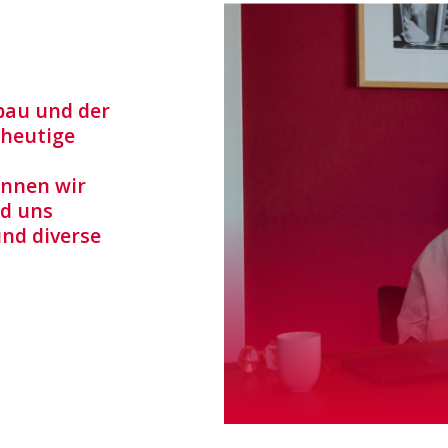
bau und der
 heutige
nnen wir
nd uns
und diverse