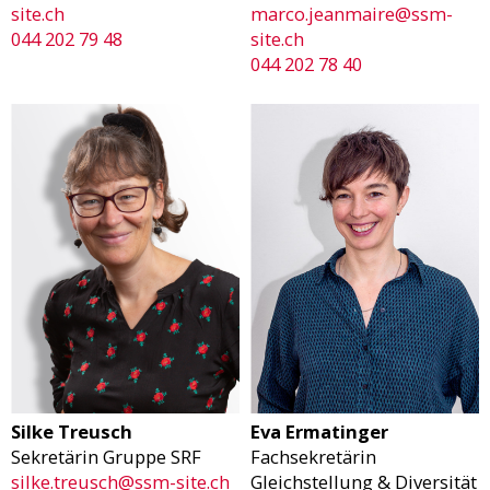
site.ch
marco.jeanmaire@ssm-
044 202 79 48
site.ch
044 202 78 40
Silke Treusch
Eva Ermatinger
Sekretärin Gruppe SRF
Fachsekretärin
silke.treusch@ssm-site.ch
Gleichstellung & Diversität