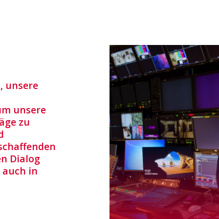
, unsere
um unsere
äge zu
d
schaffenden
en Dialog
 auch in