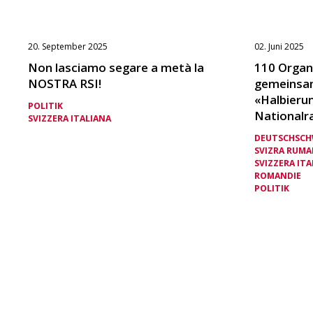
20. September 2025
02. Juni 2025
Non lasciamo segare a metà la
110 Organ
NOSTRA RSI!
gemeinsam
«Halbierun
POLITIK
Nationalr
SVIZZERA ITALIANA
DEUTSCHSCH
SVIZRA RUM
SVIZZERA ITA
ROMANDIE
POLITIK