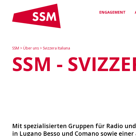
ENGAGEMENT
VEREINBARUNGEN
RECHTSSCHUTZ &
DAS SSM
SSM
>
Über uns
>
Svizzera Italiana
& VERTRÄGE
BERATUNG
Wer wir sind und wofür wir
SSM - SVIZZ
stehen
Arbeitsverträge für
Kompetente Unterstützung
Sicherheit & Fairness
bei arbeitsrechtlichen
Fragen
NETZWERK
VERGÜNSTIGUNGEN
Deine Verbindung zur
Medienwelt
Exklusive Rabatte & Vorteile
für SSM-Mitglieder
Mit spezialisierten Gruppen für Radio un
in Lugano Besso und Comano sowie einer 