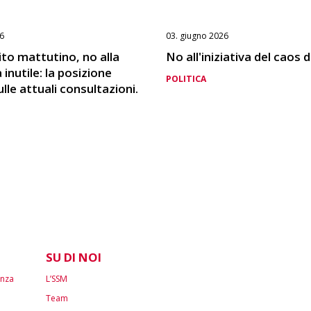
6
03. giugno 2026
pito mattutino, no alla
No all'iniziativa del caos 
inutile: la posizione
POLITICA
lle attuali consultazioni.
SU DI NOI
enza
L’SSM
Team