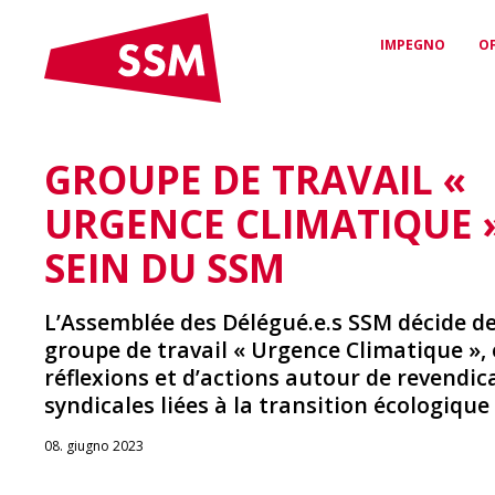
IMPEGNO
O
GROUPE DE TRAVAIL «
CONVENZIONI &
PROTEZIONE
L’SSM
CONTRATTI
GIURIDICA E
Chi siamo e quali sono i
URGENCE CLIMATIQUE 
nostri valori
Contratti di lavoro per
CONSULENZA
Sicurezza & Equità
Sostegno qualificato in
SEIN DU SSM
questioni di diritto del
lavoro
L’Assemblée des Délégué.e.s SSM décide de
LA NOSTRA RETE
groupe de travail « Urgence Climatique »,
La tua connessione con il
mondo dei media
AGEVOLAZIONI
réflexions et d’actions autour de revendic
Sconti e vantaggi esclusivi
syndicales liées à la transition écologique 
per i membri SSM
08. giugno 2023