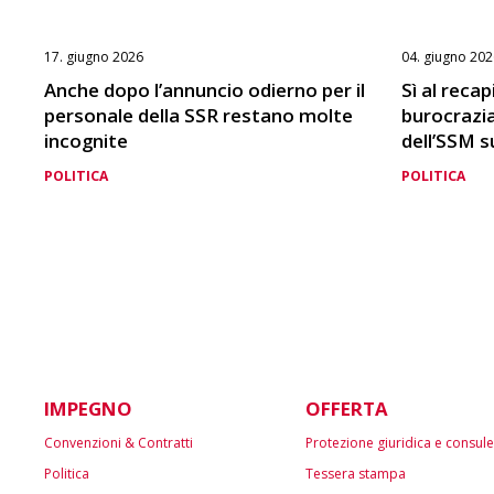
17. giugno 2026
04. giugno 202
Anche dopo l’annuncio odierno per il
Sì al reca
personale della SSR restano molte
burocrazia 
incognite
dell’SSM su
POLITICA
POLITICA
IMPEGNO
OFFERTA
Convenzioni & Contratti
Protezione giuridica e consul
Politica
Tessera stampa