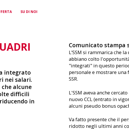
FFERTA
SU DI NOI
UADRI
POLITICA
TESSERA STAMPA
TEAM
PARITÀ &
PER I FREELANCE
CONTATTO
Comunicato stampa 
La nostra voce politica per
Supporto competente per
Una squadra di segretari/e
DIVERSITÀ
Previdenza per la vecchiaia
Ovunque tu sia, siamo a tua
L’SSM si rammarica che la 
gli argomenti che ti stanno a
questioni lavorative
navigati/e al tuo servizio
e assicurazione contro la
disposizione
Promuovere la parità, vivere
abbiano colto l'opportunità
cuore
perdita di guadagno in caso
la diversità
di malattia
"integrati" in questo period
ha integrato
personale e mostrare una f
SSR.
i nei salari.
o che alcune
L'SSM aveva anche cercato d
te difficili
FORMAZIONE
nuovo CCL (entrato in vigore
 riducendo in
CONTINUA
alcuni pseudo bonus opachi 
Promozione dello sviluppo
e dell’avanzamento
professionale
Va fatto presente che il p
ridotto negli ultimi anni c