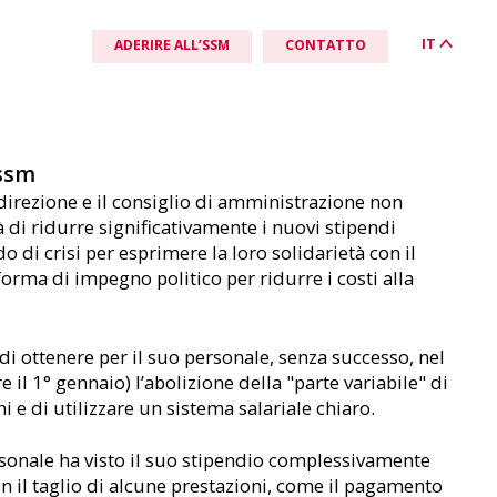
IT
ADERIRE ALL’SSM
CONTATTO
ssm
direzione e il consiglio di amministrazione non
ATTUALITÀ
QUICKLINKS
AL TUO FIANCO
 di ridurre significativamente i nuovi stipendi
News
Download & link
Deutschschweiz
o di crisi per esprimere la loro solidarietà con il
orma di impegno politico per ridurre i costi alla
Posizioni dell’SSM
5 motivi per l’affiliazione
Romandie
Agenda
Iscriversi al sindacato
Svizzera Italiana
i ottenere per il suo personale, senza successo, nel
 il 1° gennaio) l’abolizione della "parte variabile" di
Svizra rumantscha
e di utilizzare un sistema salariale chiaro.
ersonale ha visto il suo stipendio complessivamente
on il taglio di alcune prestazioni, come il pagamento