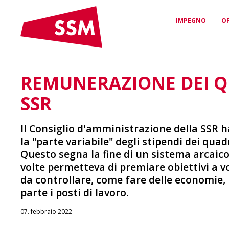
IMPEGNO
O
REMUNERAZIONE DEI Q
CONVENZIONI &
PROTEZIONE
L’SSM
CONTRATTI
GIURIDICA E
Chi siamo e quali sono i
SSR
nostri valori
Contratti di lavoro per
CONSULENZA
Sicurezza & Equità
Sostegno qualificato in
questioni di diritto del
Il Consiglio d'amministrazione della SSR 
lavoro
la "parte variabile" degli stipendi dei quadr
LA NOSTRA RETE
Questo segna la fine di un sistema arcaic
La tua connessione con il
volte permetteva di premiare obiettivi a vol
mondo dei media
AGEVOLAZIONI
da controllare, come fare delle economie,
Sconti e vantaggi esclusivi
per i membri SSM
parte i posti di lavoro.
07. febbraio 2022