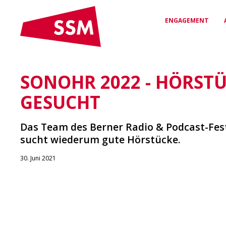
ENGAGEMENT
SONOHR 2022 - HÖRST
VEREINBARUNGEN
RECHTSSCHUTZ &
DAS SSM
& VERTRÄGE
BERATUNG
Wer wir sind und wofür wir
GESUCHT
stehen
Arbeitsverträge für
Kompetente Unterstützung
Sicherheit & Fairness
bei arbeitsrechtlichen
Fragen
Das Team des Berner Radio & Podcast-Fes
sucht wiederum gute Hörstücke.
NETZWERK
VERGÜNSTIGUNGEN
Deine Verbindung zur
30. Juni 2021
Medienwelt
Exklusive Rabatte & Vorteile
für SSM-Mitglieder