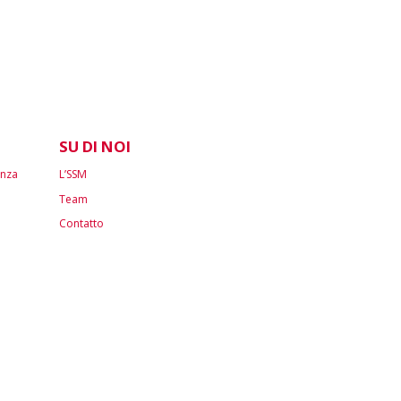
SU DI NOI
enza
L’SSM
Team
Contatto