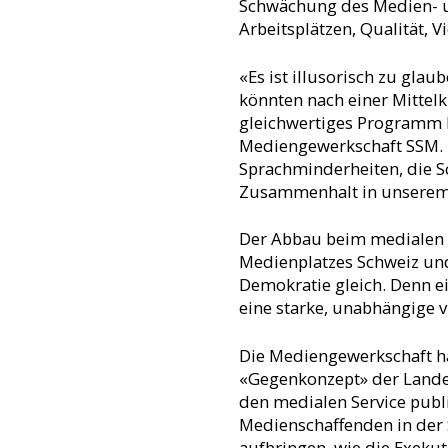
Schwächung des Medien- u
Arbeitsplätzen, Qualität, Vi
«Es ist illusorisch zu gla
könnten nach einer Mittel
gleichwertiges Programm bi
Mediengewerkschaft SSM. 
Sprachminderheiten, die S
Zusammenhalt in unserem
Der Abbau beim medialen S
Medienplatzes Schweiz un
Demokratie gleich. Denn e
eine starke, unabhängige v
Die Mediengewerkschaft hat
«Gegenkonzept» der Landes
den medialen Service publ
Medienschaffenden in der 
aufbringen, wie die Exeku