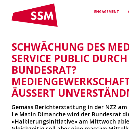
ENGAGEMENT
SCHWÄCHUNG DES MED
VEREINBARUNGEN
RECHTSSCHUTZ &
DAS SSM
& VERTRÄGE
BERATUNG
Wer wir sind und wofür wir
SERVICE PUBLIC DURCH
stehen
Arbeitsverträge für
Kompetente Unterstützung
Sicherheit & Fairness
bei arbeitsrechtlichen
BUNDESRAT?
Fragen
MEDIENGEWERKSCHAFT
NETZWERK
VERGÜNSTIGUNGEN
ÄUSSERT UNVERSTÄND
Deine Verbindung zur
Medienwelt
Exklusive Rabatte & Vorteile
für SSM-Mitglieder
Gemäss Berichterstattung in der NZZ am
Le Matin Dimanche wird der Bundesrat di
«Halbierungsinitiative» am Mittwoch abl
Gleichzeitig soll aber eine massive Mitte