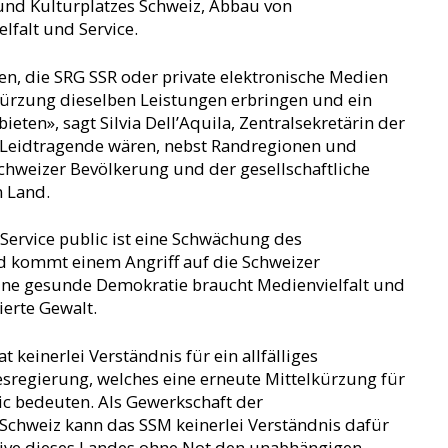
nd Kulturplatzes Schweiz, Abbau von
elfalt und Service.
uben, die SRG SSR oder private elektronische Medien
kürzung dieselben Leistungen erbringen und ein
eten», sagt Silvia Dell’Aquila, Zentralsekretärin der
Leidtragende wären, nebst Randregionen und
chweizer Bevölkerung und der gesellschaftliche
 Land.
ervice public ist eine Schwächung des
d kommt einem Angriff auf die Schweizer
ine gesunde Demokratie braucht Medienvielfalt und
ierte Gewalt.
 keinerlei Verständnis für ein allfälliges
regierung, welches eine erneute Mittelkürzung für
ic bedeuten. Als Gewerkschaft der
Schweiz kann das SSM keinerlei Verständnis dafür
tive dieses Landes ohne Not den unabhängigen