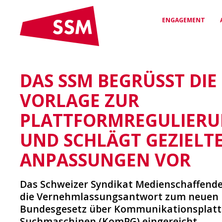
ENGAGEMENT
DAS SSM BEGRÜSST DIE
VEREINBARUNGEN
RECHTSSCHUTZ &
DAS SSM
& VERTRÄGE
BERATUNG
Wer wir sind und wofür wir
VORLAGE ZUR
stehen
Arbeitsverträge für
Kompetente Unterstützung
Sicherheit & Fairness
bei arbeitsrechtlichen
PLATTFORMREGULIER
Fragen
UND SCHLÄGT GEZIELT
NETZWERK
VERGÜNSTIGUNGEN
ANPASSUNGEN VOR
Deine Verbindung zur
Medienwelt
Exklusive Rabatte & Vorteile
für SSM-Mitglieder
Das Schweizer Syndikat Medienschaffende
die Vernehmlassungsantwort zum neuen
Bundesgesetz über Kommunikationsplat
Suchmaschinen (KomPG) eingereicht.