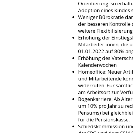
Orientierung: so erhalt
Adoption eines Kindes s
Weniger Bürokratie dank
der besseren Kontrolle 
weitere Flexibilisierung
Erhöhung der Einstiegs
Mitarbeiter:innen, die 
01.01.2022 auf 80% an
Erhöhung des Vaterscha
Kalenderwochen
Homeoffice: Neuer Artike
und Mitarbeitende könn
widerrufen. Für sämtlic
am Arbeitsort zur Verf
Bogenkarriere: Ab Alte
um 10% pro Jahr zu re
Pensums) bei gleichble
für die Pensionskasse.
Schiedskommission und 