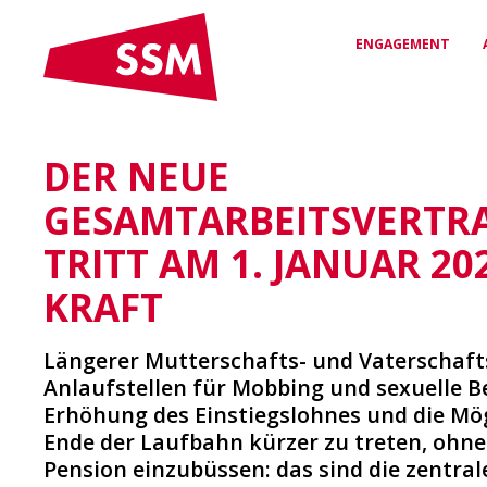
ENGAGEMENT
DER NEUE
VEREINBARUNGEN
RECHTSSCHUTZ &
DAS SSM
& VERTRÄGE
BERATUNG
Wer wir sind und wofür wir
GESAMTARBEITSVERTR
stehen
Arbeitsverträge für
Kompetente Unterstützung
Sicherheit & Fairness
bei arbeitsrechtlichen
TRITT AM 1. JANUAR 20
Fragen
KRAFT
NETZWERK
VERGÜNSTIGUNGEN
Deine Verbindung zur
Längerer Mutterschafts- und Vaterschaft
Medienwelt
Exklusive Rabatte & Vorteile
für SSM-Mitglieder
Anlaufstellen für Mobbing und sexuelle B
Erhöhung des Einstiegslohnes und die Mög
Ende der Laufbahn kürzer zu treten, ohne
Pension einzubüssen: das sind die zentral