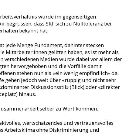
Arbeitsverhältnis wurde im gegenseitigen
r begrüssen, dass SRF sich zu Nulltoleranz bei
rhalten bekannt hat.
 hat jede Menge Fundament, dahinter stecken
e Mitarbeiter:innen gelitten haben, es ist mehr als
. In verschiedenen Medien wurde dabei vor allem der
gten hervorgehoben und die Vorfälle damit
offenen stehen nun als «ein wenig empfindlich» da.
e gehen jedoch weit über «ruppig und nicht sehr
«dominanter Diskussionsstil» (Blick) oder «direkter
deplatz) hinaus.
r Zusammenarbeit selber zu Wort kommen:
ektvolles, wertschätzendes und vertrauensvolles
es Arbeitsklima ohne Diskriminierung und