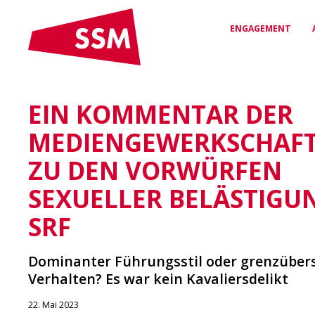
ENGAGEMENT
EIN KOMMENTAR DER
VEREINBARUNGEN
RECHTSSCHUTZ &
DAS SSM
& VERTRÄGE
BERATUNG
Wer wir sind und wofür wir
MEDIENGEWERKSCHAFT
stehen
Arbeitsverträge für
Kompetente Unterstützung
Sicherheit & Fairness
bei arbeitsrechtlichen
ZU DEN VORWÜRFEN
Fragen
SEXUELLER BELÄSTIGUN
NETZWERK
VERGÜNSTIGUNGEN
SRF
Deine Verbindung zur
Medienwelt
Exklusive Rabatte & Vorteile
für SSM-Mitglieder
Dominanter Führungsstil oder grenzüber
Verhalten? Es war kein Kavaliersdelikt
22. Mai 2023