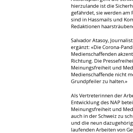
hierzulande ist die Siche
gefährdet, sie werden am 
sind in Hassmails und Kom
Redaktionen haarsträubend
Salvador Atasoy, Journali
ergänzt: «Die Corona-Pan
Medienschaffenden akzentui
Richtung. Die Pressefreihe
Meinungsfreiheit und Medi
Medienschaffende nicht meh
Grundpfeiler zu halten.»
Als Vertreterinnen der A
Entwicklung des NAP beteili
Meinungsfreiheit und Medie
auch in der Schweiz zu sch
und die neun dazugehörig
laufenden Arbeiten von G