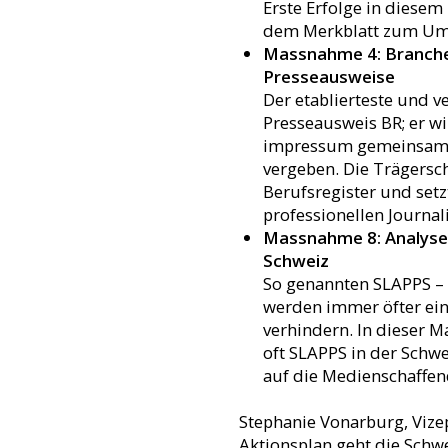
Erste Erfolge in diesem
dem Merkblatt zum Um
Massnahme 4: Branched
Presseausweise
Der etablierteste und v
Presseausweis BR; er w
impressum gemeinsam n
vergeben. Die Trägersc
Berufsregister und setz
professionellen Journal
Massnahme 8: Analyse 
Schweiz
So genannten SLAPPS – «
werden immer öfter ein
verhindern. In dieser M
oft SLAPPS in der Schw
auf die Medienschaffen
Stephanie Vonarburg, Vize
Aktionsplan geht die Schwe