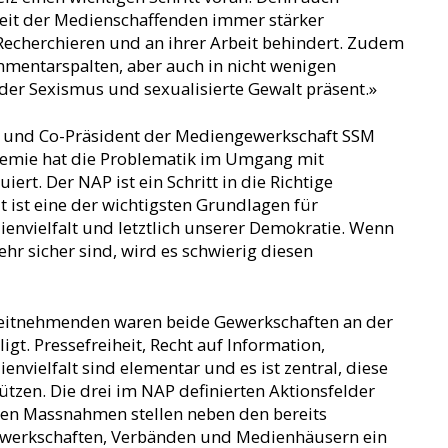
rheit der Medienschaffenden immer stärker
Recherchieren und an ihrer Arbeit behindert. Zudem
mentarspalten, aber auch in nicht wenigen
er Sexismus und sexualisierte Gewalt präsent.»
st und Co-Präsident der Mediengewerkschaft SSM
demie hat die Problematik im Umgang mit
ert. Der NAP ist ein Schritt in die Richtige
it ist eine der wichtigsten Grundlagen für
envielfalt und letztlich unserer Demokratie. Wenn
r sicher sind, wird es schwierig diesen
rbeitnehmenden waren beide Gewerkschaften an der
gt. Pressefreiheit, Recht auf Information,
nvielfalt sind elementar und es ist zentral, diese
ützen. Die drei im NAP definierten Aktionsfelder
en Massnahmen stellen neben den bereits
ewerkschaften, Verbänden und Medienhäusern ein