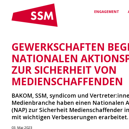
ENGAGEMENT
GEWERKSCHAFTEN BEG
VEREINBARUNGEN
RECHTSSCHUTZ &
DAS SSM
& VERTRÄGE
BERATUNG
Wer wir sind und wofür wir
NATIONALEN AKTIONS
stehen
Arbeitsverträge für
Kompetente Unterstützung
Sicherheit & Fairness
bei arbeitsrechtlichen
ZUR SICHERHEIT VON
Fragen
MEDIENSCHAFFENDEN
NETZWERK
VERGÜNSTIGUNGEN
Deine Verbindung zur
BAKOM, SSM, syndicom und Vertreter:inne
Medienwelt
Exklusive Rabatte & Vorteile
für SSM-Mitglieder
Medienbranche haben einen Nationalen A
(NAP) zur Sicherheit Medienschaffender i
mit wichtigen Verbesserungen erarbeitet.
03. Mai 2023