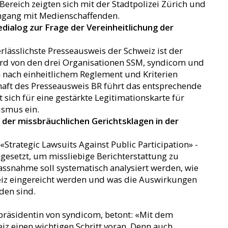
 Bereich zeigten sich mit der Stadtpolizei Zürich und
gang mit Medienschaffenden.
ialog zur Frage der Vereinheitlichung der
erlässlichste Presseausweis der Schweiz ist der
ird von den drei Organisationen SSM, syndicom und
ach einheitlichem Reglement und Kriterien
haft des Presseausweis BR führt das entsprechende
t sich für eine gestärkte Legitimationskarte für
ismus ein.
der missbräuchlichen Gerichtsklagen in der
Strategic Lawsuits Against Public Participation» -
gesetzt, um missliebige Berichterstattung zu
assnahme soll systematisch analysiert werden, wie
eiz eingereicht werden und was die Auswirkungen
den sind.
präsidentin von syndicom, betont: «Mit dem
iz einen wichtigen Schritt voran. Denn auch