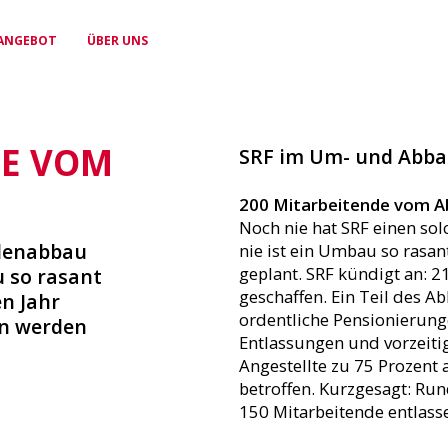
ANGEBOT
ÜBER UNS
DE VOM
POLITIK
PRESSEAUSWEIS
TEAM
GLEICHSTELLUNG &
FÜR
KONTAKT
SRF im Um- und Abbau:
Unserer politische Stimme
Professionelle Anerkennung
Erfahrene Sekretär:innen
DIVERSITÄT
FREISCHAFFENDE
Egal wo du bist, wir sind für
mit deinen Anliegen
weltweit
unterstützen dich
dich da
Gleichstellung fördern,
Altersvorsorge &
200 Mitarbeitende vom A
Vielfalt leben
Krankentaggeldversicherung
Noch nie hat SRF einen s
llenabbau
nie ist ein Umbau so ras
geplant. SRF kündigt an: 
 so rasant
geschaffen. Ein Teil des A
n Jahr
WEITERBILDUNG
ordentliche Pensionierunge
en werden
Förderung deiner
Entlassungen und vorzeitig
beruflichen Entwicklung
Angestellte zu 75 Prozent 
betroffen. Kurzgesagt: Ru
150 Mitarbeitende entlass