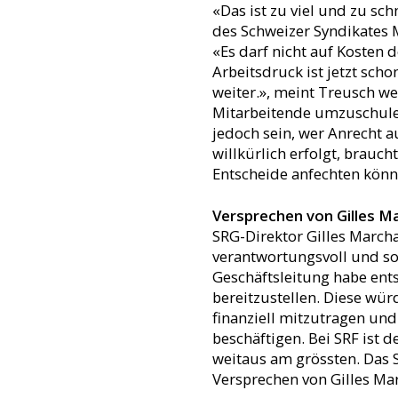
«Das ist zu viel und zu sch
des Schweizer Syndikates 
«Es darf nicht auf Kosten 
Arbeitsdruck ist jetzt sch
weiter.», meint Treusch we
Mitarbeitende umzuschulen
jedoch sein, wer Anrecht 
willkürlich erfolgt, brauch
Entscheide anfechten könn
Versprechen von Gilles M
SRG-Direktor Gilles Marcha
verantwortungsvoll und soz
Geschäftsleitung habe ents
bereitzustellen. Diese wür
finanziell mitzutragen und
beschäftigen. Bei SRF ist
weitaus am grössten. Das S
Versprechen von Gilles Ma