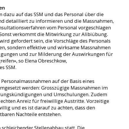
en
m dazu auf das SSM und das Personal über die
d detailliert zu informieren und die Massnahmen,
nsultationsverfahren vom Personal vorgeschlagen
Sonst verkommt die Mitwirkung zur Alibiübung.
wird gefordert sein, die Vorschläge des Personals
üfen, sondern effektive und wirksame Massnahmen
igungen und zur Milderung der Auswirkungen für
reifen», so Elena Obreschkow,
es SSM.
e Personalmassnahmen auf der Basis eines
umgesetzt werden: Grosszügige Massnahmen im
rungskündigungen und Umschulungen. Zudem
echten Anreiz für freiwillige Austritte. Vorzeitige
illig und es ist darauf zu achten, dass den
baren Nachteile entstehen.
n schleichender Stellenabbau statt. Die