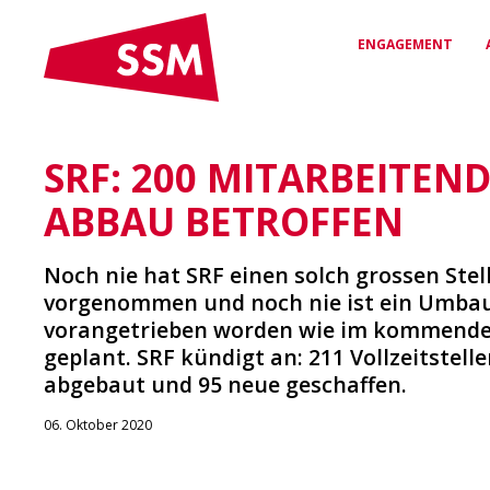
ENGAGEMENT
SRF: 200 MITARBEITEN
VEREINBARUNGEN
RECHTSSCHUTZ &
DAS SSM
& VERTRÄGE
BERATUNG
Wer wir sind und wofür wir
ABBAU BETROFFEN
stehen
Arbeitsverträge für
Kompetente Unterstützung
Sicherheit & Fairness
bei arbeitsrechtlichen
Fragen
Noch nie hat SRF einen solch grossen Ste
vorgenommen und noch nie ist ein Umbau
NETZWERK
vorangetrieben worden wie im kommende
VERGÜNSTIGUNGEN
Deine Verbindung zur
geplant. SRF kündigt an: 211 Vollzeitstell
Medienwelt
Exklusive Rabatte & Vorteile
für SSM-Mitglieder
abgebaut und 95 neue geschaffen.
06. Oktober 2020