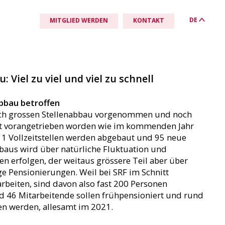
DE
MITGLIED WERDEN
KONTAKT
 Viel zu viel und viel zu schnell
AKTUELLES
QUICKLINKS
IN DEINER NÄHE
bbau betroffen
News
Downloads & Links
Deutschschweiz
olch grossen Stellenabbau vorgenommen und noch
ant vorangetrieben worden wie im kommenden Jahr
SSM-Positionen
Fünf Gründe Mitglied zu werden
Romandie
211 Vollzeitstellen werden abgebaut und 95 neue
bbaus wird über natürliche Fluktuation und
Agenda
Beitrittserklärung
Svizzera Italiana
n erfolgen, der weitaus grössere Teil aber über
e Pensionierungen. Weil bei SRF im Schnitt
Svizra rumantscha
arbeiten, sind davon also fast 200 Personen
nd 46 Mitarbeitende sollen frühpensioniert und rund
en werden, allesamt im 2021.