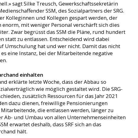
nell.» sagt Silke Treusch, Gewerkschaftssekretärin
Medienschaffender SSM, des Sozialpartners der SRG.
der Kolleginnen und Kollegen gespart werden, der
on enorm, mit weniger Personal verschärft sich dies
iter. Zwar begrüsst das SSM die Pläne, rund hundert
 statt zu entlassen. Entscheidend wird dabei
auf Umschulung hat und wer nicht. Damit das nicht
t es eine Instanz, bei der Mitarbeitende negative
en.
archand einhalten
nd erklärte letzte Woche, dass der Abbau so
ialverträglich wie möglich gestaltet wird. Die SRG-
chieden, zusätzlich Ressourcen für das Jahr 2021
den dazu dienen, freiwillige Pensionierungen
 Mitarbeitende, die entlassen werden, länger zu
 der Ab- und Umbau von allen Unternehmenseinheiten
SM erwartet deshalb, dass SRF sich an das
rchand hält.