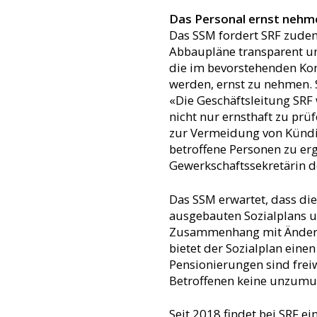
Das Personal ernst nehm
Das SSM fordert SRF zude
Abbaupläne transparent un
die im bevorstehenden Ko
werden, ernst zu nehmen. 
«Die Geschäftsleitung SRF 
nicht nur ernsthaft zu pr
zur Vermeidung von Künd
betroffene Personen zu erg
Gewerkschaftssekretärin d
Das SSM erwartet, dass di
ausgebauten Sozialplans 
Zusammenhang mit Ände
bietet der Sozialplan einen 
Pensionierungen sind freiw
Betroffenen keine unzumut
Seit 2018 findet bei SRF ei